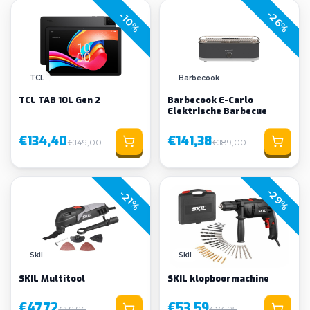
-26%
-10%
TCL
Barbecook
TCL TAB 10L Gen 2
Barbecook E-Carlo
Elektrische Barbecue
€134,40
€141,38
€149,00
€189,00
-29%
-21%
Skil
Skil
SKIL Multitool
SKIL klopboormachine
€47,72
€53,59
€59,96
€74,95