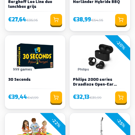
Berghoff Leo Line duo
Norländer Hybride BBQ
lunchbox grijs
€27,64
€38,99
€35,95
€54,95
-20%
999 games
Philips
30 Seconds
Philips 2000 series
Draadloze Open-Ear
Oordopjes
€39,44
€32,13
€41,99
€39,99
-22%
-25%