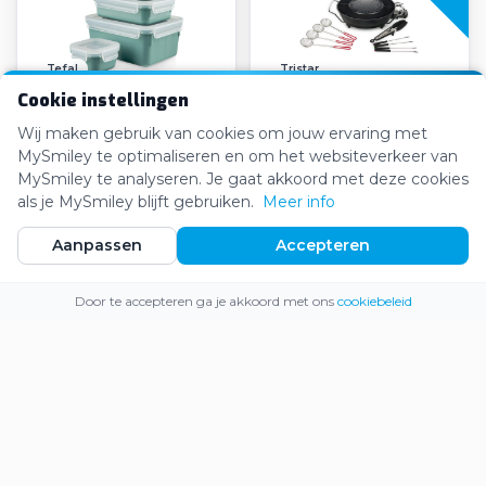
Tefal
Tristar
Cookie instellingen
Tefal - Masterseal
Tristar Hot Pot
Vershoudbakjes
Koreaanse Grill set
Wij maken gebruik van cookies om jouw ervaring met
MySmiley te optimaliseren en om het websiteverkeer van
€20,93
€47,61
€21,99
€58,99
MySmiley te analyseren. Je gaat akkoord met deze cookies
als je MySmiley blijft gebruiken.
Meer info
Aanpassen
Accepteren
-27%
Webshop
Inloggen
Registreren
Door te accepteren ga je akkoord met ons
cookiebeleid
Abbey Camp
Rowenta
Abbey Camp Picknickkleed
Rowenta Robotstofzuiger
Portland-180
X-Plorer Serie 275
€27,78
€219,53
€30,00
€300,00