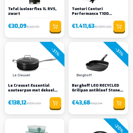
Tefal isoleerfles 1L RVS,
Tunturi Centuri
zwart
Performance T100
Loopband
€30,09
€1.411,63
€40,99
€1.599,00
-31%
-31%
Le Creuset
Berghoff
Le Creuset Essential
Berghoff LEO RECYCLED
sauteerpan met deksel
Grillpan antikleef Stone+
keramisch 26cm
26cm
€138,12
€43,68
€199,00
€62,94
-20%