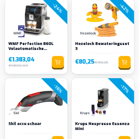
-24%
-42%
WMF
Hozelock
WMF Perfection 860L
Hozelock Bewateringsset
Volautomatische
3
Espressomachine
€1.383,04
€80,25
€136,25
€1.800,00
-16%
-17%
Skil
Krups
Skil accu schaar
Krups Nespresso Essenza
Mini