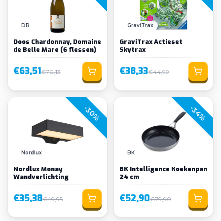
DR
GraviTrax
Doos Chardonnay, Domaine
GraviTrax Actieset
de Belle Mare (6 flessen)
Skytrax
€63,51
€38,33
€70,13
€44,99
-30%
-34%
Nordlux
BK
Nordlux Monay
BK Intelligence Koekenpan
Wandverlichting
24 cm
€35,38
€52,90
€49,95
€79,90