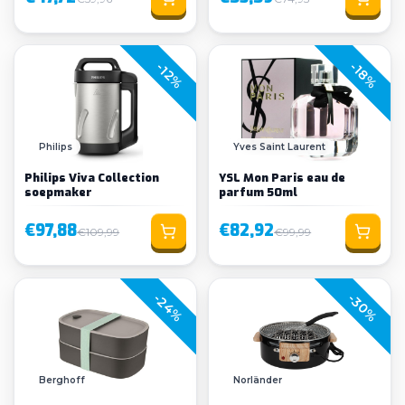
-18%
-12%
Philips
Yves Saint Laurent
Philips Viva Collection
YSL Mon Paris eau de
soepmaker
parfum 50ml
€97,88
€82,92
€109,99
€99,99
-24%
-30%
Berghoff
Norländer