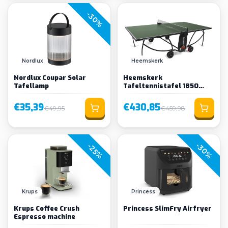
-30%
Nordlux
Heemskerk
Nordlux Coupar Solar
Heemskerk
Tafellamp
Tafeltennistafel 1850
Indoor Groen
€35,39
€430,85
€49,95
€459,98
-30%
-25%
Krups
Princess
Krups Coffee Crush
Princess SlimFry Airfryer
Espresso machine