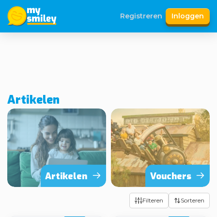
Registreren
Inloggen
Artikelen
Artikelen
Vouchers
Filteren
Sorteren