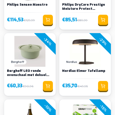
Philips Senseo Maestro
Philips DryCare Prestige
Moisture Protect
hairdryer HP8280/0
€114,53
€85,51
€129,99
€89,99
-34%
-29%
Berghoff
Nordlux
Berghoff LEO ronde
Nordlux Elmer Tafellamp
ovenschaal met deksel
Balance
€60,33
€35,70
€90,96
€49,95
-10%
-15%