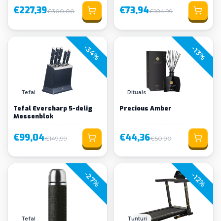
€227,39
€73,94
€300,00
€104,99
-34%
-13%
Tefal
Rituals
Tefal Eversharp 5-delig
Precious Amber
Messenblok
€99,04
€44,36
€149,99
€50,90
-27%
-12%
Tefal
Tunturi