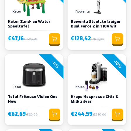
Keter
Rowenta
Keter Zand- en Water
Rowenta Steelstofzuiger
Speeltafel
Dual Force 2 in 1 18V wit
€47,16
€128,42
€60,00
€169,99
-10%
-11%
Tefal
Krups
Tefal Friteuse Vision One
Krups Nespresso Citiz &
New
Milk zilver
€62,69
€244,59
€69,99
€269,99