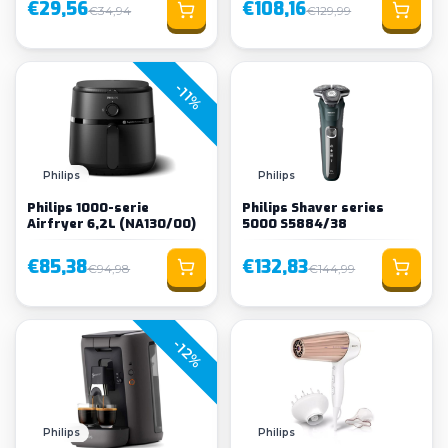
€29,56
€108,16
€34,94
€129,99
-11%
Loading...
Philips
Philips
Philips 1000-serie
Philips Shaver series
Airfryer 6,2L (NA130/00)
5000 S5884/38
€85,38
€132,83
€94,98
€144,99
-12%
Philips
Philips