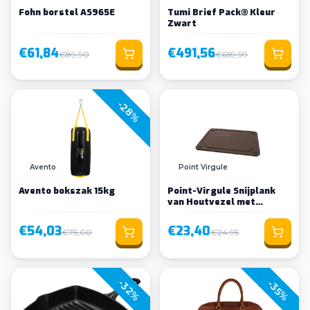
Fohn borstel AS965E
Tumi Brief Pack® Kleur
Zwart
€61,84
€491,56
€89,90
€659,99
-28%
Avento
Point Virgule
Avento bokszak 15kg
Point-Virgule Snijplank
van Houtvezel met
Sapgeul FSC®
€54,03
€23,40
€75,00
€24,95
-32%
-35%