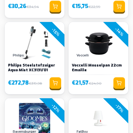
€30,26
€15,75
€34,94
€22,99
-14%
-15%
Philips
Voccelli
Philips Steelstofzuiger
Voccelli Mosselpan 22cm
Aqua Mist XC3131/01
Emaille
€272,78
€21,57
€319,98
€24,90
-12%
-17%
Ravensburger
FatBoy