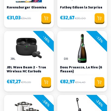
Ravensburger Gloomies
Fatboy Edison la Surprise
€31,03
€32,67
€34,99
€39,00
-16%
-13%
JBL
DR
JBL Wave Beam 2 - True
Doos Prosecco, Le Rive (6
Wireless NC Earbuds
flessen)
€67,27
€82,97
€79,99
€94,49
-38%
-26%