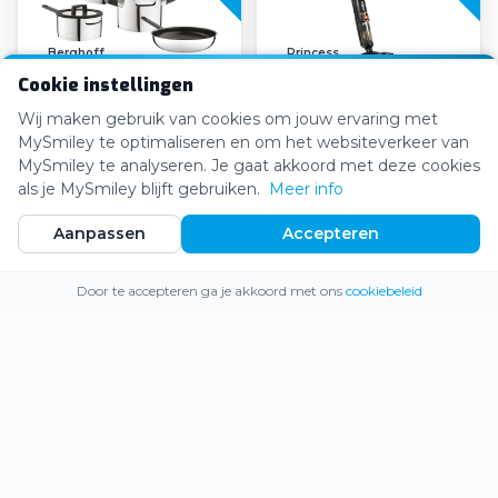
Berghoff
Princess
Cookie instellingen
Berghoff DiNA 7-delige
Princess AquaMotion Pro
kookset Uqonic
Vloerreiniger 4-in-1
Wij maken gebruik van cookies om jouw ervaring met
Downdraft
MySmiley te optimaliseren en om het websiteverkeer van
€229,84
€164,97
€369,00
€219,99
MySmiley te analyseren. Je gaat akkoord met deze cookies
als je MySmiley blijft gebruiken.
Meer info
Aanpassen
Accepteren
-24%
-16%
Webshop
Inloggen
Registreren
Door te accepteren ga je akkoord met ons
cookiebeleid
Old Amsterdam
Hozelock
Old Amsterdam Selection
Hozelock Solar Drip timer
Giftbox
kit
€103,04
€46,64
€134,99
€54,95