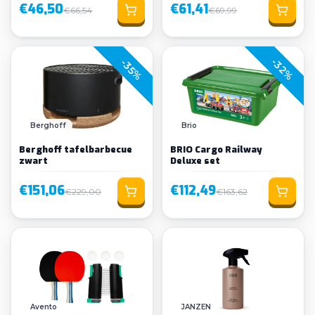
€46,50
€61,41
€66,54
€69,99
-32%
-35%
Berghoff
Brio
Berghoff tafelbarbecue
BRIO Cargo Railway
zwart
Deluxe set
€151,06
€112,49
€229,00
€163,62
Avento
JANZEN