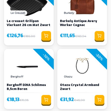
Le Creuset
Burkely
Le creuset Grillpan
Burkely Antique Avery
Vierkant 26 cm Mat Zwart
Worker Cognac
€126,76
€111,65
€185,00
€169,94
-30%
-10%
Berghoff
Otazu
Berghoff DiNA Schilmes
Otazu Crystal Armband
8,5cm Boron
Zwart
€18,13
€31,92
€19,95
€45,00