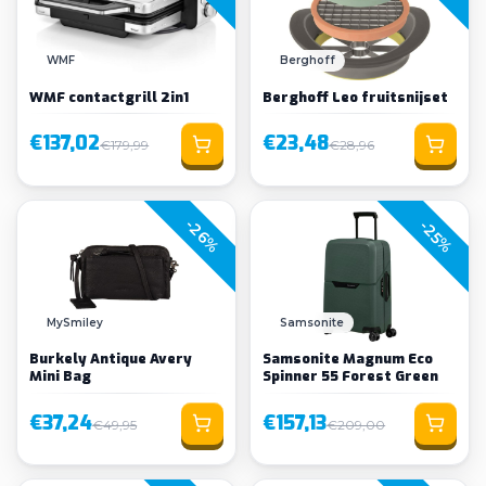
WMF
Berghoff
WMF contactgrill 2in1
Berghoff Leo fruitsnijset
€137,02
€23,48
€179,99
€28,96
-26%
-25%
MySmiley
Samsonite
Burkely Antique Avery
Samsonite Magnum Eco
Mini Bag
Spinner 55 Forest Green
€37,24
€157,13
€49,95
€209,00