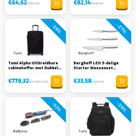
€64,62
€82,14
€69,99
€98,99
-26%
-27%
Loading...
Tumi
Berghoff
Tumi Alpha Uitbreidbare
Berghoff LEO 3-delige
cabinekoffer met Dubbele
Starter Messenset
Toegang Kleur Zwart
Legacy
€778,32
€33,58
€1.050,00
€45,96
-32%
-26%
BaByliss
Tumi