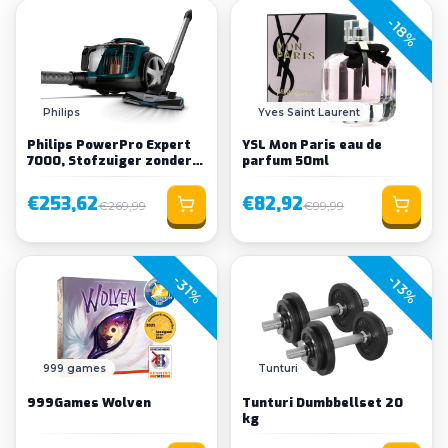
-18%
Philips
Yves Saint Laurent
Philips PowerPro Expert
YSL Mon Paris eau de
7000, Stofzuiger zonder
parfum 50ml
zak
€253,62
€82,92
€269,99
€99,99
-31%
-13%
999 games
Tunturi
999Games Wolven
Tunturi Dumbbellset 20
kg