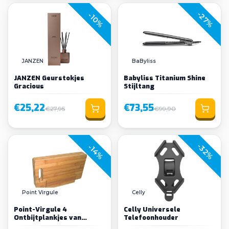
-27%
-10%
JANZEN
BaByliss
JANZEN Geurstokjes
Babyliss Titanium Shine
Gracious
Stijltang
€25,22
€73,55
€27,95
€99,90
-32%
-14%
Point Virgule
Celly
Point-Virgule 4
Celly Universele
Ontbijtplankjes van
Telefoonhouder
Bamboe in Houder FSC®