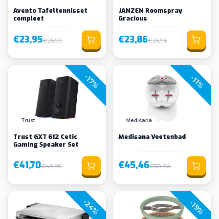
Avento Tafeltennisset
JANZEN Roomspray
compleet
Gracious
€23,95
€23,86
€25,99
€25,95
-17%
-11%
Trust
Medisana
Trust GXT 612 Cetic
Medisana Voetenbad
Gaming Speaker Set
€41,70
€45,46
€49,99
€50,90
-24%
-19%