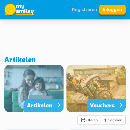
Registreren
Inloggen
Artikelen
Artikelen
Vouchers
Filteren
Sorteren