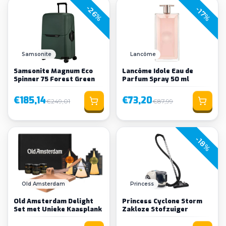
-26%
-17%
Samsonite
Lancôme
Samsonite Magnum Eco
Lancôme Idole Eau de
Spinner 75 Forest Green
Parfum Spray 50 ml
€185,14
€73,20
€249,01
€87,99
-18%
Old Amsterdam
Princess
Old Amsterdam Delight
Princess Cyclone Storm
Set met Unieke Kaasplank
Zakloze Stofzuiger