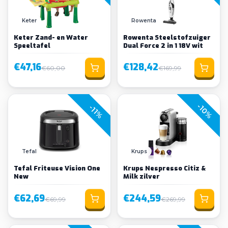
Keter
Rowenta
Keter Zand- en Water
Rowenta Steelstofzuiger
Speeltafel
Dual Force 2 in 1 18V wit
€47,16
€128,42
€60,00
€169,99
-10%
-11%
Tefal
Krups
Tefal Friteuse Vision One
Krups Nespresso Citiz &
New
Milk zilver
€62,69
€244,59
€69,99
€269,99