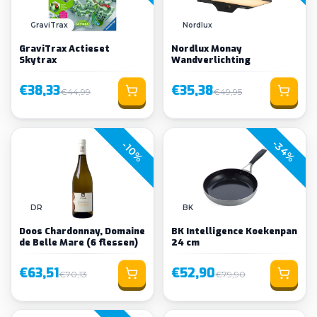
GraviTrax
Nordlux
GraviTrax Actieset
Nordlux Monay
Skytrax
Wandverlichting
€38,33
€35,38
€44,99
€49,95
-34%
-10%
DR
BK
Doos Chardonnay, Domaine
BK Intelligence Koekenpan
de Belle Mare (6 flessen)
24 cm
€63,51
€52,90
€70,13
€79,90