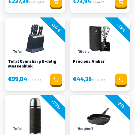
€227,39
€73,94
€300,00
€104,99
-34%
-13%
Tefal
Rituals
Tefal Eversharp 5-delig
Precious Amber
Messenblok
€99,04
€44,36
€149,99
€50,90
-27%
-31%
Tefal
Berghoff