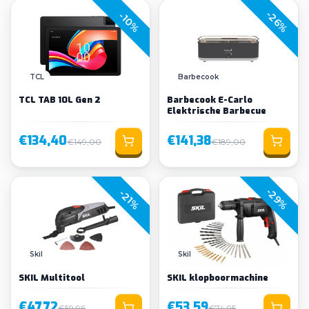
-26%
-10%
TCL
Barbecook
TCL TAB 10L Gen 2
Barbecook E-Carlo
Elektrische Barbecue
€134,40
€141,38
€149,00
€189,00
-29%
-21%
Skil
Skil
SKIL Multitool
SKIL klopboormachine
€47,72
€53,59
€59,96
€74,95