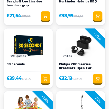
Berghoff Leo Line duo
Norländer Hybride BBQ
lunchbox grijs
€27,64
€38,99
€35,95
€54,95
-20%
999 games
Philips
30 Seconds
Philips 2000 series
Draadloze Open-Ear
Oordopjes
€39,44
€32,13
€41,99
€39,99
-22%
-25%