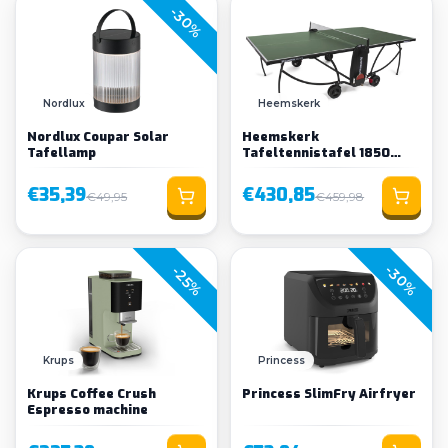
-30%
Nordlux
Heemskerk
Nordlux Coupar Solar
Heemskerk
Tafellamp
Tafeltennistafel 1850
Indoor Groen
€35,39
€430,85
€49,95
€459,98
-30%
-25%
Krups
Princess
Krups Coffee Crush
Princess SlimFry Airfryer
Espresso machine