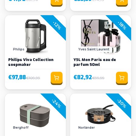
-18%
-12%
Philips
Yves Saint Laurent
Philips Viva Collection
YSL Mon Paris eau de
soepmaker
parfum 50ml
€97,88
€82,92
€109,99
€99,99
-24%
-30%
Berghoff
Norländer