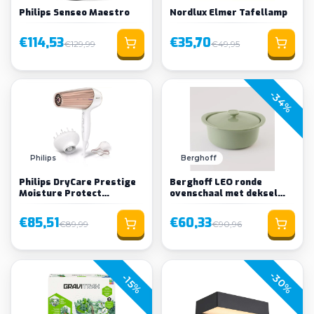
Philips Senseo Maestro
Nordlux Elmer Tafellamp
€114,53
€35,70
€129,99
€49,95
-34%
Philips
Berghoff
Philips DryCare Prestige
Berghoff LEO ronde
Moisture Protect
ovenschaal met deksel
hairdryer HP8280/0
Balance
€85,51
€60,33
€89,99
€90,96
-30%
-15%