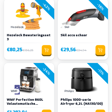
-42%
-16%
Hozelock
Skil
Hozelock Bewateringsset
Skil accu schaar
3
€80,25
€29,56
€136,25
€34,94
-24%
-11%
WMF
Philips
WMF Perfection 860L
Philips 1000-serie
Volautomatische
Airfryer 6,2L (NA130/00)
Espressomachine