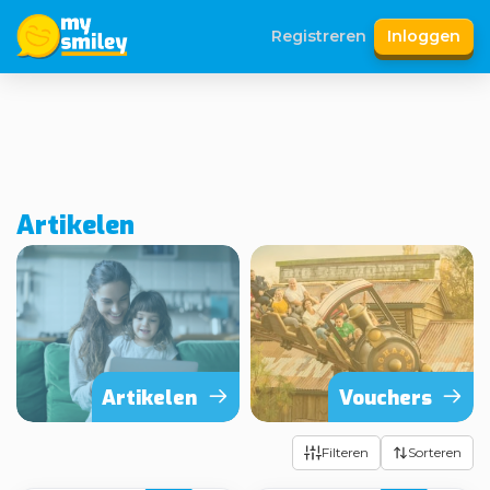
Registreren
Inloggen
Artikelen
Artikelen
Vouchers
Filteren
Sorteren