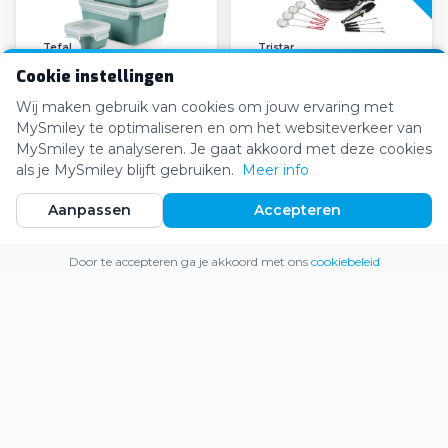
Tefal
Tristar
Cookie instellingen
Tefal - Masterseal
Tristar Hot Pot
Vershoudbakjes
Koreaanse Grill set
Wij maken gebruik van cookies om jouw ervaring met
MySmiley te optimaliseren en om het websiteverkeer van
€20,93
€47,61
€21,99
€58,99
MySmiley te analyseren. Je gaat akkoord met deze cookies
als je MySmiley blijft gebruiken.
Meer info
Aanpassen
Accepteren
-27%
Webshop
Inloggen
Registreren
Door te accepteren ga je akkoord met ons
cookiebeleid
Abbey Camp
Rowenta
Abbey Camp Picknickkleed
Rowenta Robotstofzuiger
Portland-180
X-Plorer Serie 275
€27,78
€219,53
€30,00
€300,00