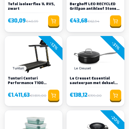
Tefal isoleerfles 1L RVS,
Berghoff LEO RECYCLED
zwart
Grillpan antikleef Stone+
26cm
€30,09
€43,68
€40,99
€62,94
-12%
-31%
Tunturi
Le Creuset
Tunturi Centuri
Le Creuset Essential
Performance T100
sauteerpan met deksel
Loopband
keramisch 26cm
€1.411,63
€138,12
€1.599,00
€199,00
-20%