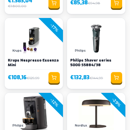
€1.383,04
€85,38
€94,98
€1.800,00
-17%
Loading...
Krups
Philips
Krups Nespresso Essenza
Philips Shaver series
Mini
5000 S5884/38
€108,16
€132,83
€129,99
€144,99
-29%
-12%
Philips
Nordlux