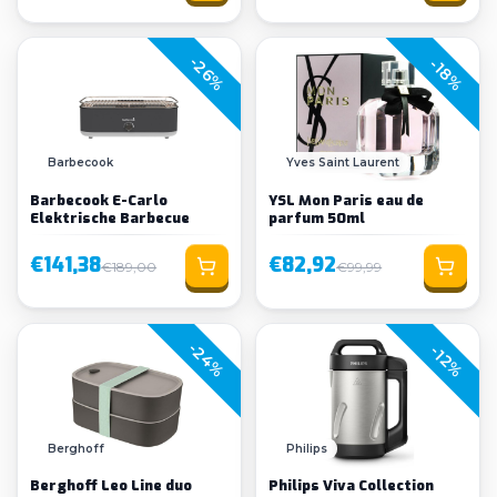
-26%
-18%
Barbecook
Yves Saint Laurent
Barbecook E-Carlo
YSL Mon Paris eau de
Elektrische Barbecue
parfum 50ml
€141,38
€82,92
€189,00
€99,99
-24%
-12%
Berghoff
Philips
Berghoff Leo Line duo
Philips Viva Collection