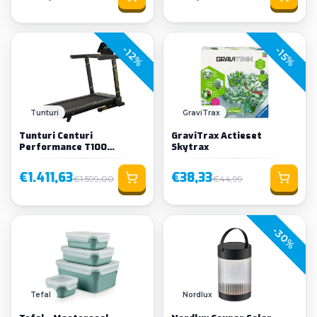
-12%
-15%
Loading...
Tunturi
GraviTrax
Tunturi Centuri
GraviTrax Actieset
Performance T100
Skytrax
Loopband
€1.411,63
€38,33
€1.599,00
€44,99
-30%
Tefal
Nordlux