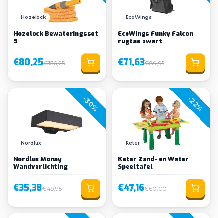
Hozelock
EcoWings
Hozelock Bewateringsset
EcoWings Funky Falcon
3
rugtas zwart
€80,25
€71,63
€136,25
€89,95
-30%
-22%
Nordlux
Keter
Nordlux Monay
Keter Zand- en Water
Wandverlichting
Speeltafel
€35,38
€47,16
€49,95
€60,00