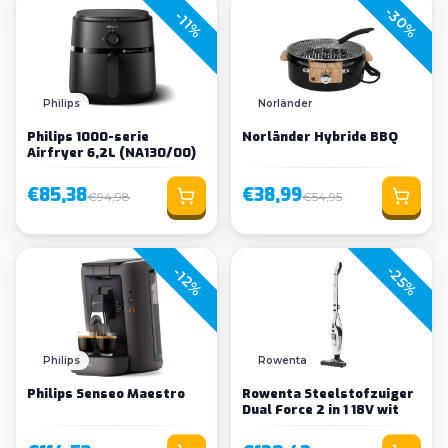
-30%
-11%
Philips
Norländer
Philips 1000-serie
Norländer Hybride BBQ
Airfryer 6,2L (NA130/00)
€85,38
€38,99
€94,98
€54,95
-25%
-12%
Philips
Rowenta
Philips Senseo Maestro
Rowenta Steelstofzuiger
Dual Force 2 in 1 18V wit