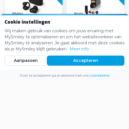
Philips
Krups
Cookie instellingen
Philips 2000 series
Krups Nespresso Essenza
Draadloze Open-Ear
Mini
Wij maken gebruik van cookies om jouw ervaring met
Oordopjes
MySmiley te optimaliseren en om het websiteverkeer van
€32,13
€108,16
€39,99
€129,99
MySmiley te analyseren. Je gaat akkoord met deze cookies
als je MySmiley blijft gebruiken.
Meer info
Aanpassen
Accepteren
-24%
Webshop
Inloggen
Registreren
Door te accepteren ga je akkoord met ons
cookiebeleid
Black & Decker
WMF
Black & Decker Beugelslot
WMF Perfection 860L
Volautomatische
Espressomachine
€1.383,04
€20,31
€21,99
€1.800,00