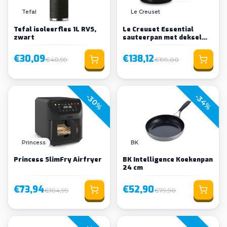
Tefal
Le Creuset
Tefal isoleerfles 1L RVS,
Le Creuset Essential
zwart
sauteerpan met deksel
keramisch 26cm
€30,09
€138,12
€40,99
€199,00
-30%
-34%
Princess
BK
Princess SlimFry Airfryer
BK Intelligence Koekenpan
24 cm
€73,94
€52,90
€104,99
€79,90