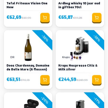
Tefal Friteuse Vision One
Ardbeg whisky 10 jaar oud
New
in giftbox 70cl
€62,69
€65,87
€69,99
€91,28
-10%
-10%
DR
Krups
Doos Chardonnay, Domaine
Krups Nespresso Citiz &
de Belle Mare (6 flessen)
Milk zilver
€63,51
€244,59
€70,13
€269,99
-20%
-17%