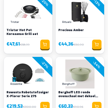
-20%
-13%
Tristar
Rituals
Tristar Hot Pot
Precious Amber
Koreaanse Grill set
€47,61
€44,36
€58,99
€50,90
-34%
-27%
Rowenta
Berghoff
Rowenta Robotstofzuiger
Berghoff LEO ronde
X-Plorer Serie 275
ovenschaal met deksel
Balance
€219,53
€60,33
€300,00
€90,96