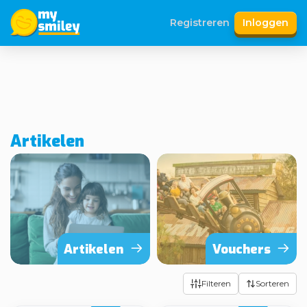
Registreren
Inloggen
Artikelen
Artikelen
Vouchers
Filteren
Sorteren