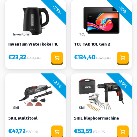
-23%
-10%
Inventum
TCL
Inventum Waterkoker 1L
TCL TAB 10L Gen 2
€23,32
€134,40
€30,00
€149,00
-29%
-21%
Skil
Skil
SKIL Multitool
SKIL klopboormachine
€47,72
€53,59
€59,96
€74,95