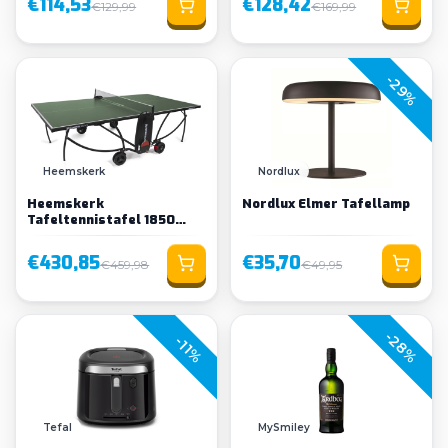
€114,53
€128,42
€129,99
€169,99
-29%
Heemskerk
Nordlux
Heemskerk
Nordlux Elmer Tafellamp
Tafeltennistafel 1850
Indoor Groen
€430,85
€35,70
€459,98
€49,95
-28%
-11%
Tefal
MySmiley