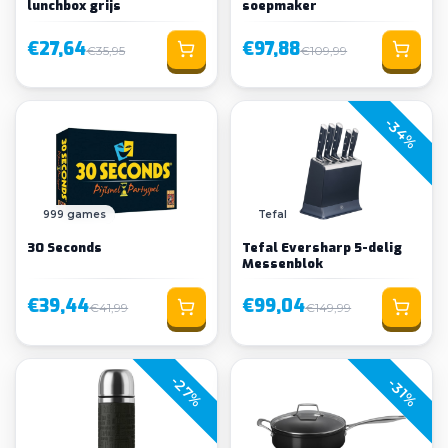
lunchbox grijs
soepmaker
€27,64
€97,88
€35,95
€109,99
-34%
999 games
Tefal
30 Seconds
Tefal Eversharp 5-delig
Messenblok
€39,44
€99,04
€41,99
€149,99
-27%
-31%