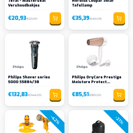
Tefal - Masterseal
Nordlux Coupar Solar
Vershoudbakjes
Tafellamp
€20,93
€35,39
€21,99
€49,95
Philips
Philips
Philips Shaver series
Philips DryCare Prestige
5000 S5884/38
Moisture Protect
hairdryer HP8280/0
€132,83
€85,51
€144,99
€89,99
-42%
-21%