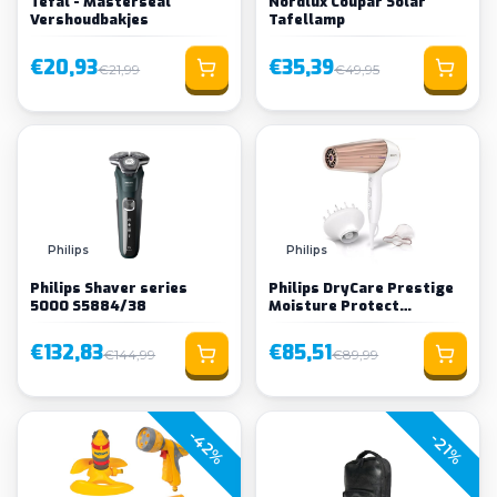
Tefal - Masterseal
Nordlux Coupar Solar
Vershoudbakjes
Tafellamp
€20,93
€35,39
€21,99
€49,95
Philips
Philips
Philips Shaver series
Philips DryCare Prestige
5000 S5884/38
Moisture Protect
hairdryer HP8280/0
€132,83
€85,51
€144,99
€89,99
-42%
-21%