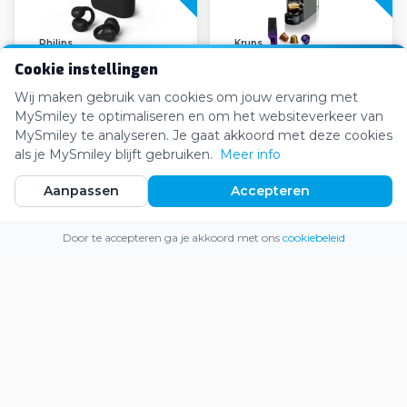
Philips
Krups
Cookie instellingen
Philips 2000 series
Krups Nespresso Essenza
Draadloze Open-Ear
Mini
Wij maken gebruik van cookies om jouw ervaring met
Oordopjes
MySmiley te optimaliseren en om het websiteverkeer van
€32,13
€108,16
€39,99
€129,99
MySmiley te analyseren. Je gaat akkoord met deze cookies
als je MySmiley blijft gebruiken.
Meer info
Aanpassen
Accepteren
-24%
Webshop
Inloggen
Registreren
Door te accepteren ga je akkoord met ons
cookiebeleid
Black & Decker
WMF
Black & Decker Beugelslot
WMF Perfection 860L
Volautomatische
Espressomachine
€1.383,04
€20,31
€21,99
€1.800,00