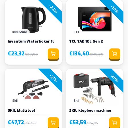
-23%
-10%
Inventum
TCL
Inventum Waterkoker 1L
TCL TAB 10L Gen 2
€23,32
€134,40
€30,00
€149,00
-29%
-21%
Skil
Skil
SKIL Multitool
SKIL klopboormachine
€47,72
€53,59
€59,96
€74,95