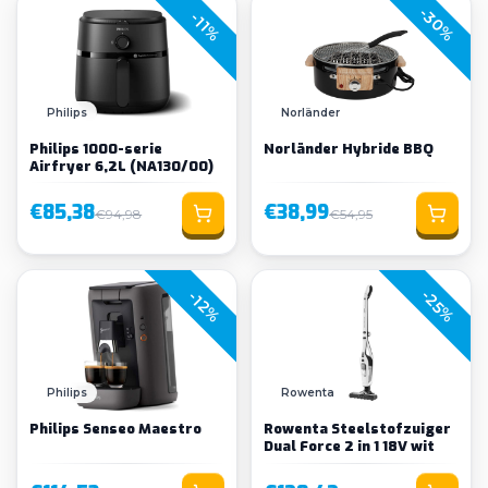
-30%
-11%
Philips
Norländer
Philips 1000-serie
Norländer Hybride BBQ
Airfryer 6,2L (NA130/00)
€85,38
€38,99
€94,98
€54,95
-25%
-12%
Philips
Rowenta
Philips Senseo Maestro
Rowenta Steelstofzuiger
Dual Force 2 in 1 18V wit