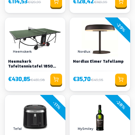
€114,53
€128,42
€129,99
€169,99
-29%
Heemskerk
Nordlux
Heemskerk
Nordlux Elmer Tafellamp
Tafeltennistafel 1850
Indoor Groen
€430,85
€35,70
€459,98
€49,95
-28%
-11%
Tefal
MySmiley