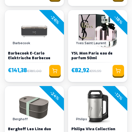
-26%
-18%
Barbecook
Yves Saint Laurent
Barbecook E-Carlo
YSL Mon Paris eau de
Elektrische Barbecue
parfum 50ml
€141,38
€82,92
€189,00
€99,99
-24%
-12%
Berghoff
Philips
Berghoff Leo Line duo
Philips Viva Collection