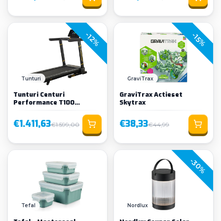
-12%
-15%
Loading...
Tunturi
GraviTrax
Tunturi Centuri
GraviTrax Actieset
Performance T100
Skytrax
Loopband
€1.411,63
€38,33
€1.599,00
€44,99
-30%
Tefal
Nordlux