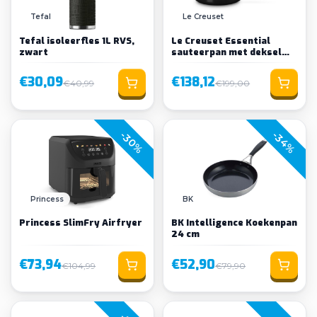
Tefal
Le Creuset
Tefal isoleerfles 1L RVS,
Le Creuset Essential
zwart
sauteerpan met deksel
keramisch 26cm
€30,09
€138,12
€40,99
€199,00
-30%
-34%
Princess
BK
Princess SlimFry Airfryer
BK Intelligence Koekenpan
24 cm
€73,94
€52,90
€104,99
€79,90