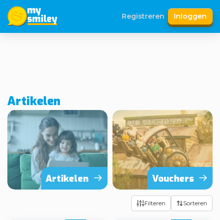
Registreren
Inloggen
Artikelen
Artikelen
Vouchers
Filteren
Sorteren