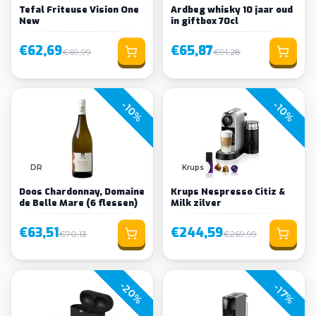
Tefal Friteuse Vision One
Ardbeg whisky 10 jaar oud
New
in giftbox 70cl
€62,69
€65,87
€69,99
€91,28
-10%
-10%
DR
Krups
Doos Chardonnay, Domaine
Krups Nespresso Citiz &
de Belle Mare (6 flessen)
Milk zilver
€63,51
€244,59
€70,13
€269,99
-20%
-17%