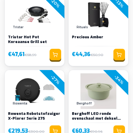
-20%
-13%
Tristar
Rituals
Tristar Hot Pot
Precious Amber
Koreaanse Grill set
€47,61
€44,36
€58,99
€50,90
-34%
-27%
Rowenta
Berghoff
Rowenta Robotstofzuiger
Berghoff LEO ronde
X-Plorer Serie 275
ovenschaal met deksel
Balance
€219,53
€60,33
€300,00
€90,96