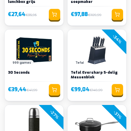
lunchbox grijs
soepmaker
€27,64
€97,88
€35,95
€109,99
-34%
999 games
Tefal
30 Seconds
Tefal Eversharp 5-delig
Messenblok
€39,44
€99,04
€41,99
€149,99
-27%
-31%