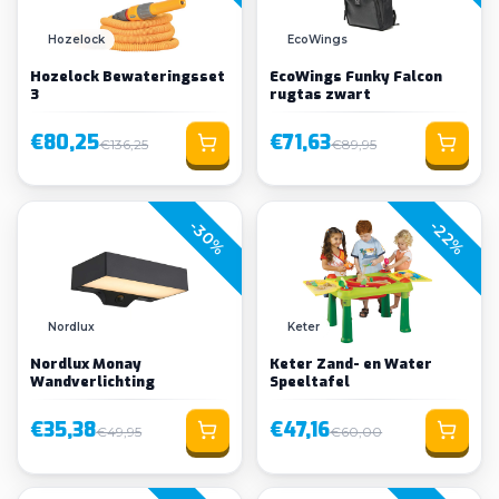
Hozelock
EcoWings
Hozelock Bewateringsset
EcoWings Funky Falcon
3
rugtas zwart
€80,25
€71,63
€136,25
€89,95
-30%
-22%
Nordlux
Keter
Nordlux Monay
Keter Zand- en Water
Wandverlichting
Speeltafel
€35,38
€47,16
€49,95
€60,00