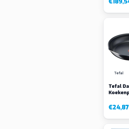
€189,5
Tefal
Tefal Da
Koekenp
€24,87