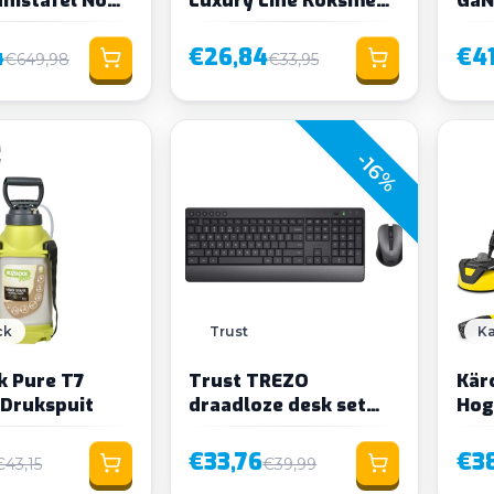
art
Olijfhout
twe
4
€26,84
€41
€649,98
€33,95
-16%
ck
Trust
Ka
k Pure T7
Trust TREZO
Kär
 Drukspuit
draadloze desk set
Hog
ECO US
Com
Ho
€33,76
€3
€43,15
€39,99