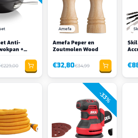
set
Amefa
Sk
et Anti-
Amefa Peper en
Ski
wokpan +
Zoutmolen Wood
Acc
 30 cm
incl
1
€32,80
€88
€229,00
€34,99
-33%