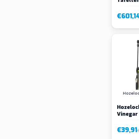
2000 zw
€601,1
Hozelo
Hozeloc
Vinegar
€39,91