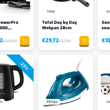
Tefal
S
 PowerPro
Tefal Day by Day
Son
7000,
Wokpan 28cm
sou
ger zonder zak
2
€29,72
€1
€269,99
€37,99
-23%
um
Philips
Ge