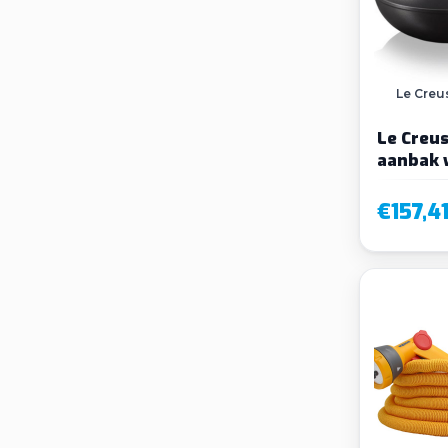
Le Creu
Le Creus
aanbak 
handvat
€157,4