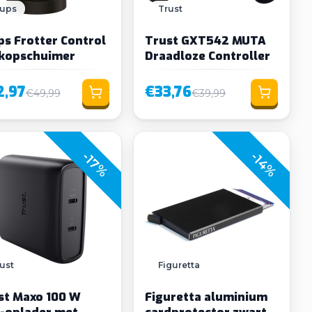
rups
Trust
 Control
Trust GXT542 MUTA
kopschuimer
Draadloze Controller
2,97
€33,76
€49,99
€39,99
-17%
-14%
ust
Figuretta
st Maxo 100 W
Figuretta aluminium
-oplader met
cardprotector zwart