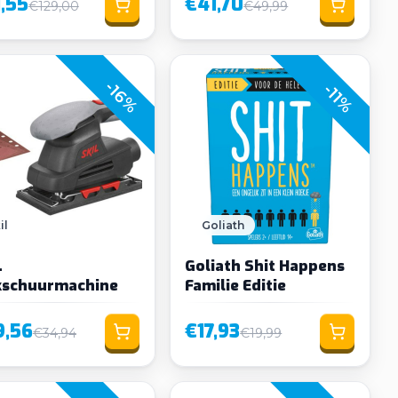
,55
€41,70
€129,00
€49,99
-16%
-11%
il
Goliath
L
Goliath Shit Happens
kschuurmachine
Familie Editie
9,56
€17,93
€34,94
€19,99