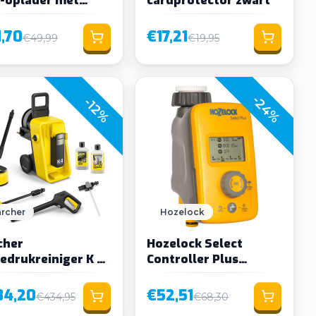
e USB-C-poorten
,70
€17,21
€49,99
€19,95
-24%
-12%
rcher
Hozelock
cher
Hozelock Select
edrukreiniger K 4
Controller Plus
fort Premium
watercomputer
me
84,20
€52,51
€434,95
€68,30