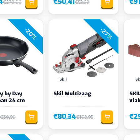
4
€50,41
€91
€279,00
€52,99
-20%
-27%
Skil
Sk
y by Day
Skil Multizaag
SKI
an 24 cm
vla
€80,34
€2
€30,99
€109,95