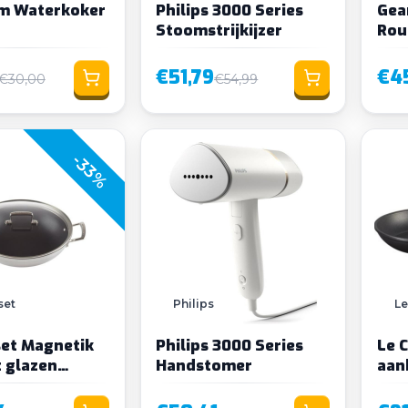
m Waterkoker
Philips 3000 Series
Gea
Stoomstrijkijzer
Rou
Voe
€51,79
€4
€30,00
€54,99
-33%
set
Philips
Le
set Magnetik
Philips 3000 Series
Le 
 glazen
Handstomer
aan
cm