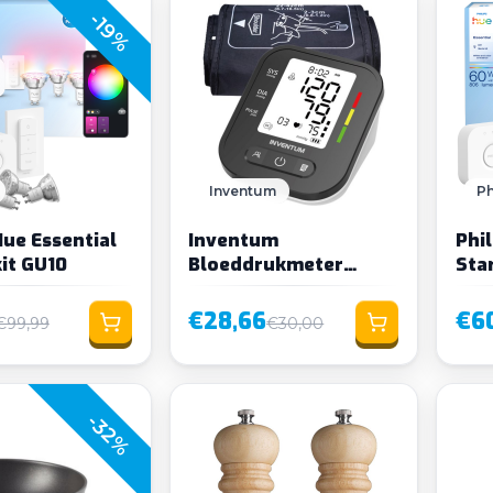
-19%
Inventum
Ph
Hue Essential
Inventum
Phil
it GU10
Bloeddrukmeter
Sta
bovenarm 22-42cm
manchet
€28,66
€6
€99,99
€30,00
-32%
Loading...