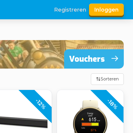
Registreren
Inloggen
Vouchers
Sorteren
-18%
-12%