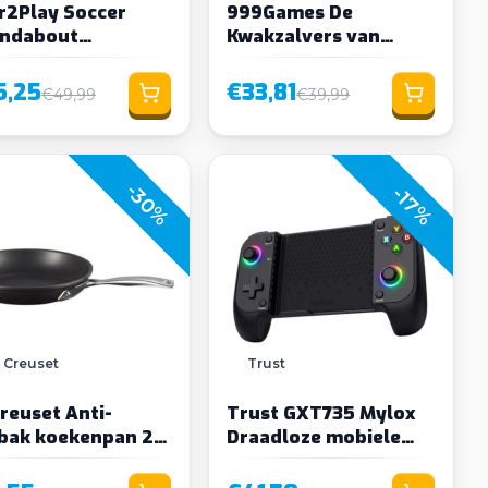
r2Play Soccer
999Games De
ndabout
Kwakzalvers van
tbalspel
Kakelenburg
5,25
€33,81
€49,99
€39,99
-30%
-17%
 Creuset
Trust
Creuset Anti-
Trust GXT735 Mylox
bak koekenpan 20
Draadloze mobiele
gamecontroller