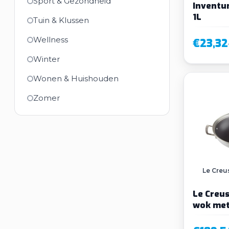
Sport & Gezondheid
Inventu
1L
Tuin & Klussen
Wellness
€23,32
Winter
Wonen & Huishouden
Zomer
Le Creu
Le Creu
wok met
deksel