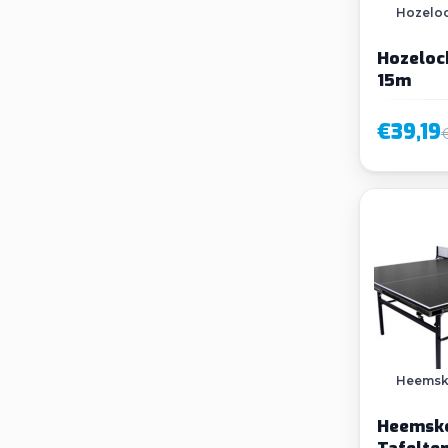
Hozelo
Hozeloc
15m
€39,19
Heemsk
Heemsk
Tafelten