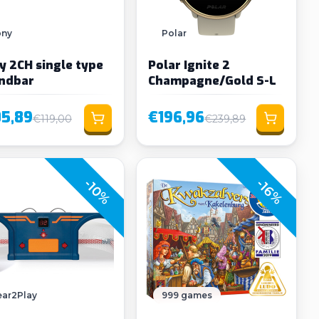
ony
Polar
y 2CH single type
Polar Ignite 2
ndbar
Champagne/Gold S-L
05,89
€196,96
€119,00
€239,89
-10%
-16%
ar2Play
999 games