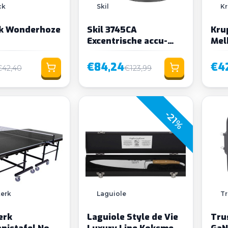
ck
Skil
K
k Wonderhoze
Skil 3745CA
Krups Frotter
Excentrische accu-
Mel
schuurmachine incl.
accu en lader
€84,24
€4
€42,40
€123,99
-21%
erk
Laguiole
Tr
erk
Laguiole Style de Vie
Tru
nistafel Novi-
Luxury Line Koksmes
GaN