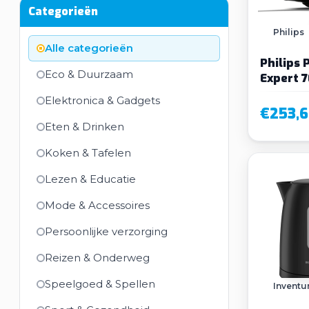
Categorieën
Philips
Alle categorieën
Philips
Eco & Duurzaam
Expert 
Stofzui
Elektronica & Gadgets
€253,6
Eten & Drinken
Koken & Tafelen
Lezen & Educatie
Mode & Accessoires
Persoonlijke verzorging
Reizen & Onderweg
Speelgoed & Spellen
Invent