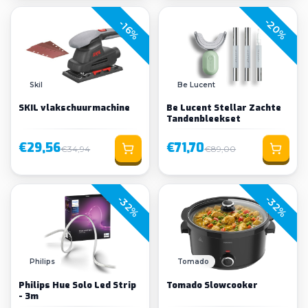
-20%
-16%
Skil
Be Lucent
SKIL vlakschuurmachine
Be Lucent Stellar Zachte
Tandenbleekset
€29,56
€71,70
€34,94
€89,00
-32%
-32%
Philips
Tomado
Philips Hue Solo Led Strip
Tomado Slowcooker
- 3m