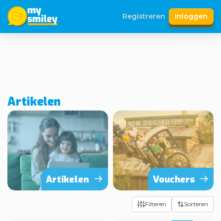
Registreren
Inloggen
Artikelen
Artikelen
Vouchers
Filteren
Sorteren