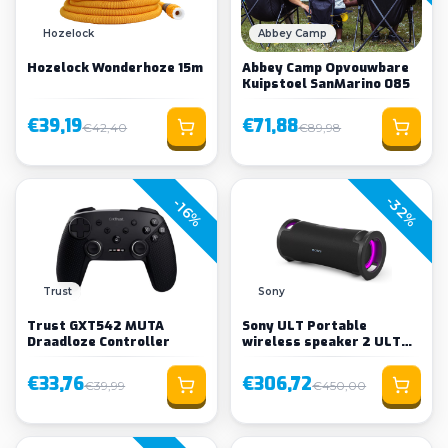
Hozelock
Abbey Camp
Hozelock Wonderhoze 15m
Abbey Camp Opvouwbare
Kuipstoel SanMarino 085
€39,19
€71,88
€42,40
€89,98
-32%
-16%
Trust
Sony
Trust GXT542 MUTA
Sony ULT Portable
Draadloze Controller
wireless speaker 2 ULT
modes black
€33,76
€306,72
€39,99
€450,00