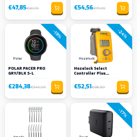
€47,85
€54,56
€69,99
€79,99
-24%
-19%
Loading...
Polar
Hozelock
POLAR PACER PRO
Hozelock Select
GRY/BLK S-L
Controller Plus
watercomputer
€284,38
€52,51
€349,90
€68,30
-17%