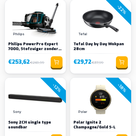
-22%
Philips
Tefal
Philips PowerPro Expert
Tefal Day by Day Wokpan
7000, Stofzuiger zonder
28cm
zak
€253,62
€29,72
€269,99
€37,99
-18%
-12%
Sony
Polar
Sony 2CH single type
Polar Ignite 2
soundbar
Champagne/Gold S-L