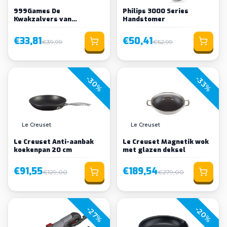
999Games De
Philips 3000 Series
Kwakzalvers van
Handstomer
Kakelenburg
€33,81
€50,41
€39,99
€52,99
-30%
-33%
Le Creuset
Le Creuset
Le Creuset Anti-aanbak
Le Creuset Magnetik wok
koekenpan 20 cm
met glazen deksel
€91,55
€189,54
€129,00
€279,00
-20%
-27%