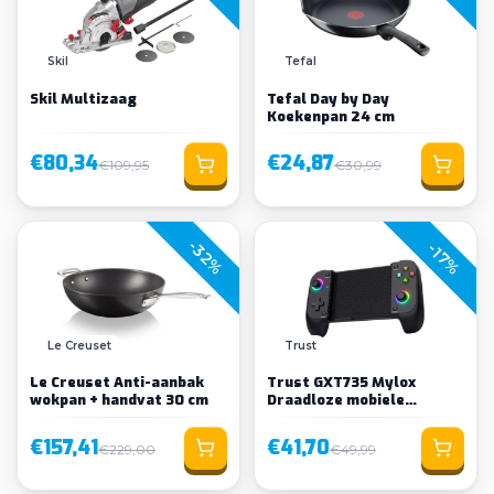
Skil
Tefal
Skil Multizaag
Tefal Day by Day
Koekenpan 24 cm
€80,34
€24,87
€109,95
€30,99
-32%
-17%
Le Creuset
Trust
Le Creuset Anti-aanbak
Trust GXT735 Mylox
wokpan + handvat 30 cm
Draadloze mobiele
gamecontroller
€157,41
€41,70
€229,00
€49,99