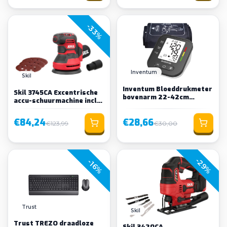
-33%
Inventum
Skil
Inventum Bloeddrukmeter
Skil 3745CA Excentrische
bovenarm 22-42cm
accu-schuurmachine incl.
manchet
accu en lader
€84,24
€28,66
€123,99
€30,00
-29%
-16%
Trust
Skil
Trust TREZO draadloze
Skil 3420CA