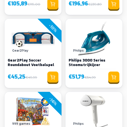
€105,89
€196,96
€119,00
€239,89
-10%
Gear2Play
Philips
Gear2Play Soccer
Philips 3000 Series
Roundabout Voetbalspel
Stoomstrijkijzer
€45,25
€51,79
€49,99
€54,99
-16%
999 games
Philips