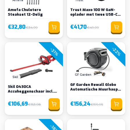
Amefa
Trust
Amefa Chuletero
Trust Maxo 100 W GaN-
Steakset 12-Delig
oplader met twee USB-C-
poorten
€32,80
€41,70
€34,99
€49,99
-22%
-31%
GF Garden
Skil
GF Garden Rewall Globo
Skil 0430CA
Automatische Muurhaspel
Accuheggenschaar incl.
30m
accu en lader
€106,69
€156,24
€153,98
€199,95
-18%