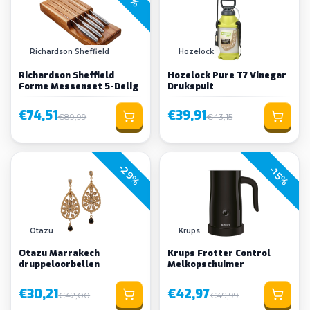
Richardson Sheffield
Hozelock
Richardson Sheffield
Hozelock Pure T7 Vinegar
Forme Messenset 5-Delig
Drukspuit
€74,51
€39,91
€89,99
€43,15
-29%
-15%
Otazu
Krups
Otazu Marrakech
Krups Frotter Control
druppeloorbellen
Melkopschuimer
€30,21
€42,97
€42,00
€49,99