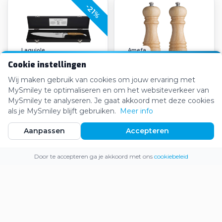
-21%
Laguiole
Amefa
Cookie instellingen
Laguiole Style de Vie
Amefa Peper en
Luxury Line Koksmes
Zoutmolen Wood
Wij maken gebruik van cookies om jouw ervaring met
Olijfhout
MySmiley te optimaliseren en om het websiteverkeer van
€26,84
€32,80
€33,95
€34,99
MySmiley te analyseren. Je gaat akkoord met deze cookies
als je MySmiley blijft gebruiken.
Meer info
Aanpassen
Accepteren
-12%
-19%
Webshop
Inloggen
Registreren
Door te accepteren ga je akkoord met ons
cookiebeleid
Karcher
Philips
Kärcher Hogedrukreiniger
Philips Hue Essential
K 4 Comfort Premium
Starterkit GU10
Home