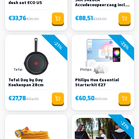
desk set ECO US
Accudecoupeerzaag incl.
accu en lader
€33,76
€88,51
€39,99
€123,99
-25%
-21%
Tefal
Philips
Tefal Day by Day
Philips Hue Essential
Koekenpan 28cm
Starterkit E27
€27,78
€60,50
€34,99
€79,99
-21%