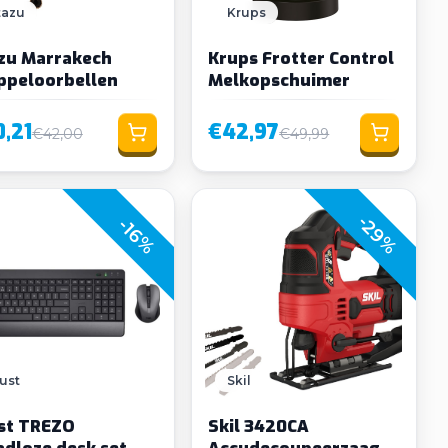
tazu
Krups
zu Marrakech
Krups Frotter Control
ppeloorbellen
Melkopschuimer
,21
€42,97
€42,00
€49,99
-29%
-16%
ust
Skil
st TREZO
Skil 3420CA
adloze desk set
Accudecoupeerzaag