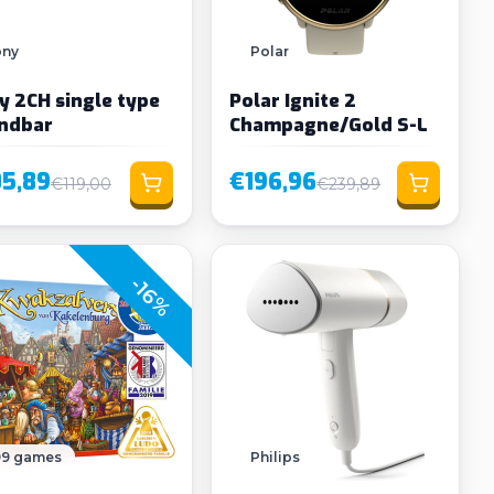
ony
Polar
y 2CH single type
Polar Ignite 2
ndbar
Champagne/Gold S-L
05,89
€196,96
€119,00
€239,89
-16%
99 games
Philips