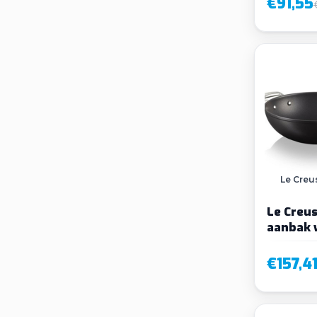
€91,55
Le Creu
Le Creus
aanbak 
handvat
€157,4