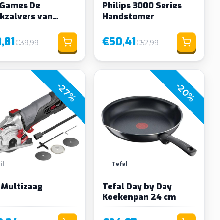
Games De
Philips 3000 Series
kzalvers van
Handstomer
elenburg
,81
€50,41
€39,99
€52,99
-27%
-20%
il
Tefal
l Multizaag
Tefal Day by Day
Koekenpan 24 cm