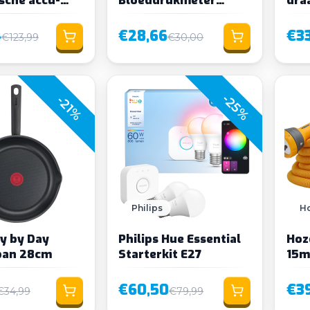
achine incl.
bovenarm 22-42cm
ECO
lader
manchet
4
€28,66
€33
€123,99
€30,00
-25%
-21%
Philips
H
y by Day
Philips Hue Essential
Hoz
pan 28cm
Starterkit E27
15m
€60,50
€39
€34,99
€79,99