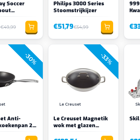
ay Soccer
Philips 3000 Series
999
bout
Stoomstrijkijzer
Kwa
spel
Kak
5
€51,79
€33
€49,99
€54,99
-30%
-33%
set
Le Creuset
Sk
et Anti-
Le Creuset Magnetik
Ski
koekenpan 20
wok met glazen
deksel