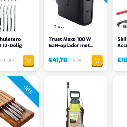
Trust
Sk
huletero
Trust Maxo 100 W
Ski
 12-Delig
GaN-oplader met
Acc
twee USB-C-poorten
incl
€41,70
€1
€34,99
€49,99
-18%