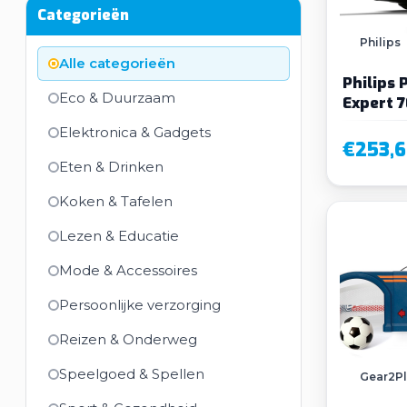
Categorieën
Philips
Alle categorieën
Philips
Eco & Duurzaam
Expert 
Stofzui
Elektronica & Gadgets
€253,6
Eten & Drinken
Koken & Tafelen
Lezen & Educatie
Mode & Accessoires
Persoonlijke verzorging
Reizen & Onderweg
Speelgoed & Spellen
Gear2P