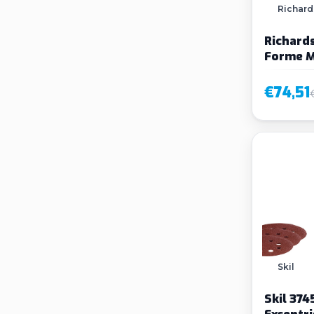
Richard
Richards
Forme M
Delig
€74,51
Skil
Skil 37
Excentri