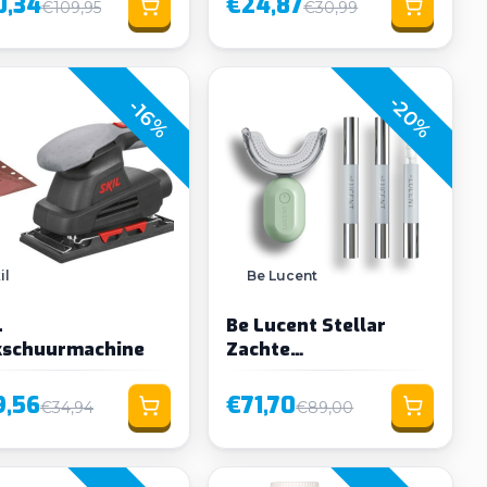
0,34
€24,87
€109,95
€30,99
-20%
-16%
il
Be Lucent
L
Be Lucent Stellar
kschuurmachine
Zachte
Tandenbleekset
9,56
€71,70
€34,94
€89,00