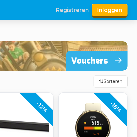
Registreren
Inloggen
Vouchers
Sorteren
-18%
-12%