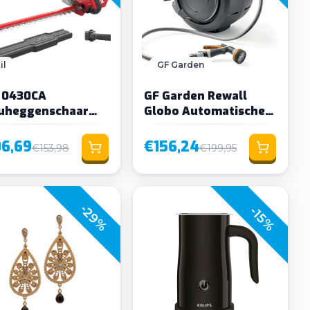
il
GF Garden
l 0430CA
GF Garden Rewall
uheggenschaar
Globo Automatische
. accu en lader
Muurhaspel 30m
06,69
€156,24
€153,98
€199,95
-29%
-15%