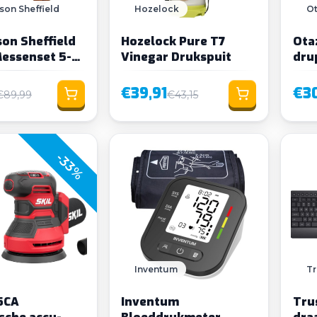
son Sheffield
Hozelock
O
on Sheffield
Hozelock Pure T7
Ota
essenset 5-
Vinegar Drukspuit
dru
€39,91
€30
€89,99
€43,15
-33%
Inventum
Tr
45CA
Inventum
Tru
sche accu-
Bloeddrukmeter
dra