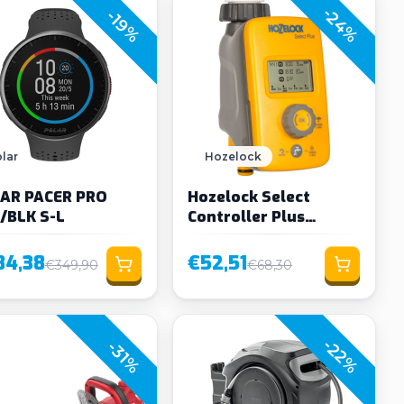
-24%
-19%
lar
Hozelock
AR PACER PRO
Hozelock Select
/BLK S-L
Controller Plus
watercomputer
84,38
€52,51
€349,90
€68,30
-22%
-31%