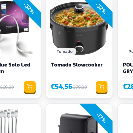
-32%
-32%
Tomado
Po
Hue Solo Led
Tomado Slowcooker
POL
3m
GRY
€54,56
€2
€69,99
€79,99
-17%
Loading...