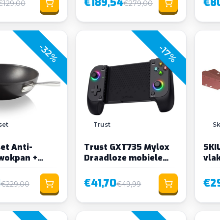
€189,54
€8
€129,00
€279,00
-32%
-17%
set
Trust
Sk
et Anti-
Trust GXT735 Mylox
SKI
wokpan +
Draadloze mobiele
vla
 30 cm
gamecontroller
1
€41,70
€2
€229,00
€49,99