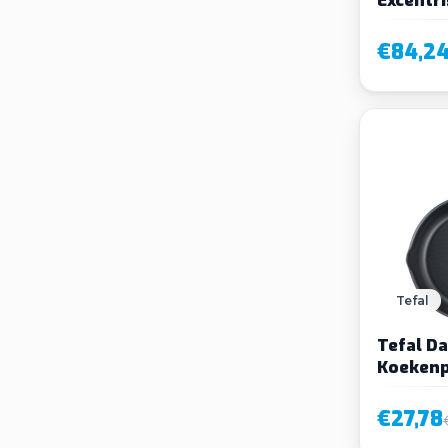
schuurm
accu en 
€84,2
Tefal
Tefal Da
Koeken
€27,78