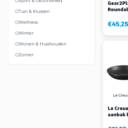
Sport & Gezondheid
Gear2Pl
Rounda
Tuin & Klussen
Voetbal
Wellness
€45,2
Winter
Wonen & Huishouden
Zomer
Le Creu
Le Creus
aanbak 
cm