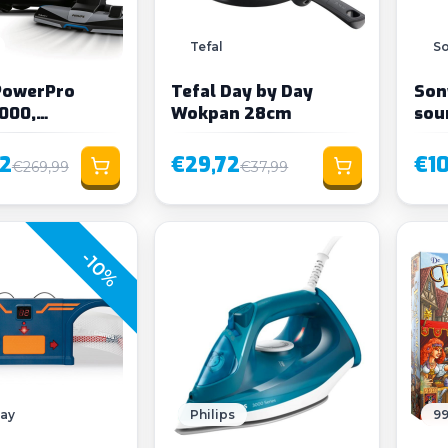
Tefal
S
 PowerPro
Tefal Day by Day
Son
7000,
Wokpan 28cm
sou
ger zonder zak
2
€29,72
€1
€269,99
€37,99
-10%
lay
Philips
9