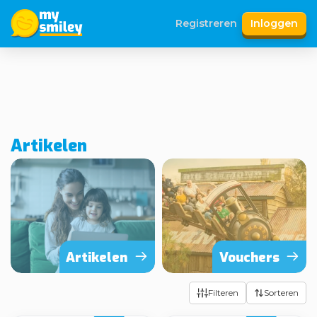
Registreren
Inloggen
Artikelen
Artikelen
Vouchers
Filteren
Sorteren