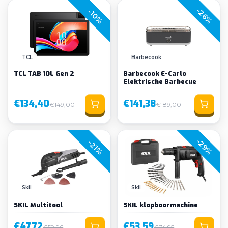
-26%
-10%
TCL
Barbecook
TCL TAB 10L Gen 2
Barbecook E-Carlo
Elektrische Barbecue
€134,40
€141,38
€149,00
€189,00
-29%
-21%
Skil
Skil
SKIL Multitool
SKIL klopboormachine
€47,72
€53,59
€59,96
€74,95