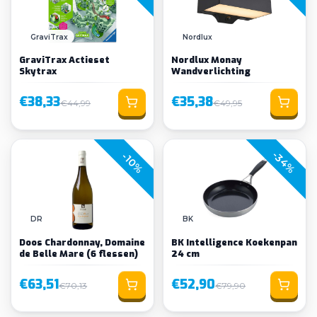
GraviTrax
Nordlux
GraviTrax Actieset
Nordlux Monay
Skytrax
Wandverlichting
€38,33
€35,38
€44,99
€49,95
-34%
-10%
DR
BK
Doos Chardonnay, Domaine
BK Intelligence Koekenpan
de Belle Mare (6 flessen)
24 cm
€63,51
€52,90
€70,13
€79,90