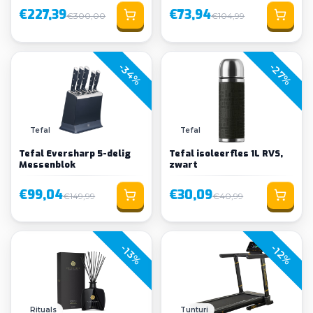
€227,39
€73,94
€300,00
€104,99
-34%
-27%
Tefal
Tefal
Tefal Eversharp 5-delig
Tefal isoleerfles 1L RVS,
Messenblok
zwart
€99,04
€30,09
€149,99
€40,99
-13%
-12%
Rituals
Tunturi