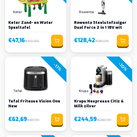
Keter
Rowenta
Keter Zand- en Water
Rowenta Steelstofzuiger
Speeltafel
Dual Force 2 in 1 18V wit
€47,16
€128,42
€60,00
€169,99
-10%
-11%
Tefal
Krups
Tefal Friteuse Vision One
Krups Nespresso Citiz &
New
Milk zilver
€62,69
€244,59
€69,99
€269,99