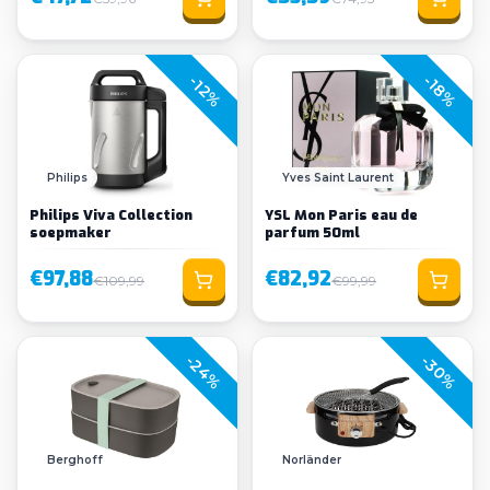
-18%
-12%
Philips
Yves Saint Laurent
Philips Viva Collection
YSL Mon Paris eau de
soepmaker
parfum 50ml
€97,88
€82,92
€109,99
€99,99
-24%
-30%
Berghoff
Norländer