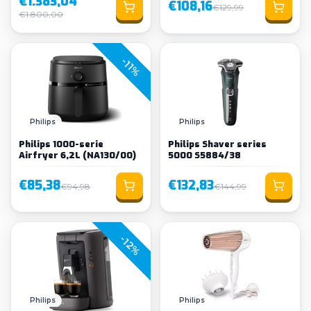
€1.383,04
€108,16
€129,99
€1.800,00
-11%
Loading...
Philips
Philips
Philips 1000-serie
Philips Shaver series
Airfryer 6,2L (NA130/00)
5000 S5884/38
€85,38
€132,83
€94,98
€144,99
-12%
Philips
Philips