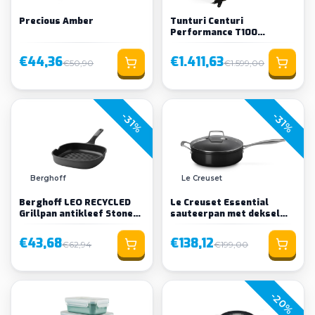
Precious Amber
Tunturi Centuri
Performance T100
Loopband
€44,36
€1.411,63
€50,90
€1.599,00
-31%
-31%
Berghoff
Le Creuset
Berghoff LEO RECYCLED
Le Creuset Essential
Grillpan antikleef Stone+
sauteerpan met deksel
26cm
keramisch 26cm
€43,68
€138,12
€62,94
€199,00
-20%