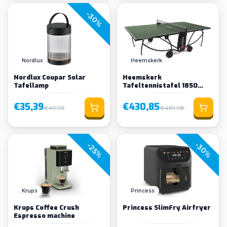
-30%
Nordlux
Heemskerk
Nordlux Coupar Solar
Heemskerk
Tafellamp
Tafeltennistafel 1850
Indoor Groen
€35,39
€430,85
€49,95
€459,98
-30%
-25%
Krups
Princess
Krups Coffee Crush
Princess SlimFry Airfryer
Espresso machine