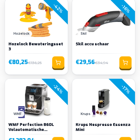
-42%
-16%
Hozelock
Skil
Hozelock Bewateringsset
Skil accu schaar
3
€80,25
€29,56
€136,25
€34,94
-24%
-17%
WMF
Krups
WMF Perfection 860L
Krups Nespresso Essenza
Volautomatische
Mini
Espressomachine