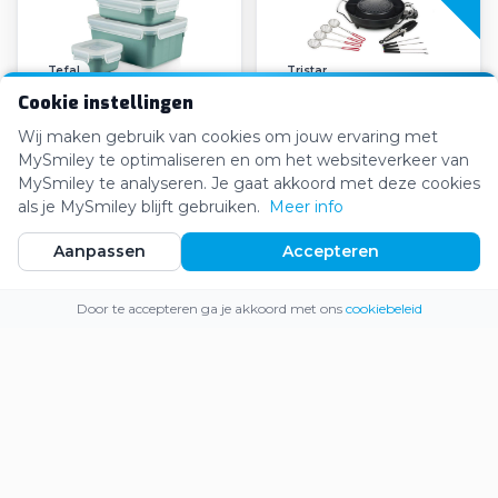
Tefal
Tristar
Cookie instellingen
Tefal - Masterseal
Tristar Hot Pot
Vershoudbakjes
Koreaanse Grill set
Wij maken gebruik van cookies om jouw ervaring met
MySmiley te optimaliseren en om het websiteverkeer van
€20,93
€47,61
€21,99
€58,99
MySmiley te analyseren. Je gaat akkoord met deze cookies
als je MySmiley blijft gebruiken.
Meer info
Aanpassen
Accepteren
-27%
Webshop
Inloggen
Registreren
Door te accepteren ga je akkoord met ons
cookiebeleid
Abbey Camp
Rowenta
Abbey Camp Picknickkleed
Rowenta Robotstofzuiger
Portland-180
X-Plorer Serie 275
€27,78
€219,53
€30,00
€300,00