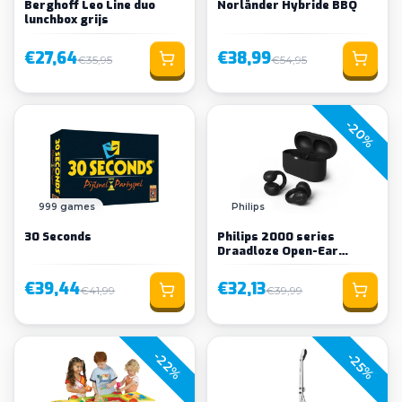
Berghoff Leo Line duo
Norländer Hybride BBQ
lunchbox grijs
€27,64
€38,99
€35,95
€54,95
-20%
999 games
Philips
30 Seconds
Philips 2000 series
Draadloze Open-Ear
Oordopjes
€39,44
€32,13
€41,99
€39,99
-22%
-25%