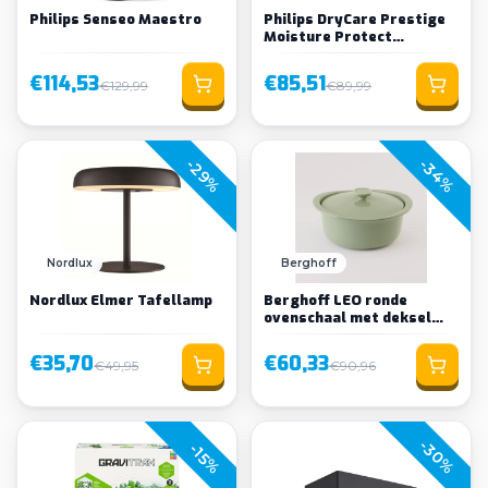
Philips Senseo Maestro
Philips DryCare Prestige
Moisture Protect
hairdryer HP8280/0
€114,53
€85,51
€129,99
€89,99
-34%
-29%
Nordlux
Berghoff
Nordlux Elmer Tafellamp
Berghoff LEO ronde
ovenschaal met deksel
Balance
€35,70
€60,33
€49,95
€90,96
-30%
-15%