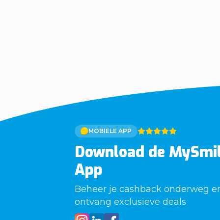
MOBIELE APP
Download de MySmi
App
Beheer je cashback onderweg e
ontvang exclusieve deals