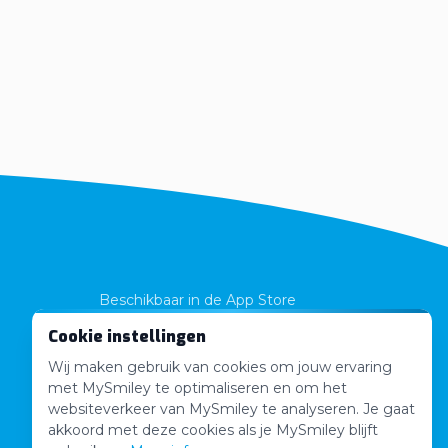
Beschikbaar in de App Store
Cookie instellingen
App Store
Wij maken gebruik van cookies om jouw ervaring
Volledig Gratis!
met MySmiley te optimaliseren en om het
websiteverkeer van MySmiley te analyseren. Je gaat
akkoord met deze cookies als je MySmiley blijft