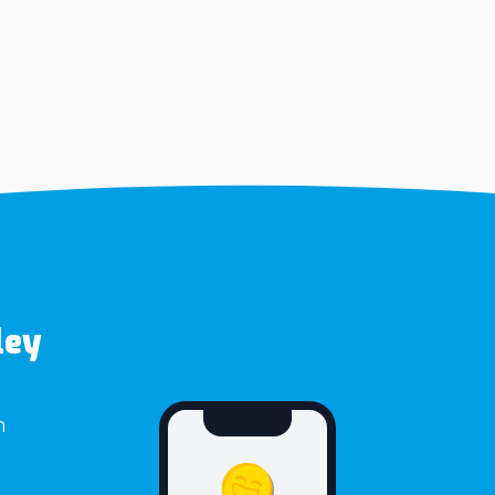
ley
n