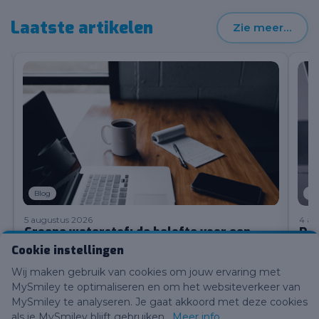
Laatste artikelen
Zie meer…
Blog
Bl
5 augustus 2026
4 au
Groene waterstof: de belofte voor een
De 
CO2-neutrale toekomst en de uitdagingen
sat
Cookie instellingen
op weg naar massaproductie
ver
De transitie naar een duurzame e...
In ee
Wij maken gebruik van cookies om jouw ervaring met
Lees meer
Lees
MySmiley te optimaliseren en om het websiteverkeer van
MySmiley te analyseren. Je gaat akkoord met deze cookies
als je MySmiley blijft gebruiken.
Meer info