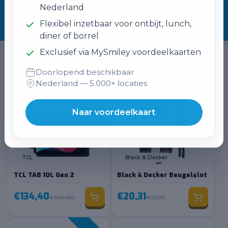
Nederland
Flexibel inzetbaar voor ontbijt, lunch,
diner of borrel
Exclusief via MySmiley voordeelkaarten
Populaire producten
Doorlopend beschikbaar
Nederland — 5.000+ locaties
Naar voordeelkaart
-10%
TCL
Black & Decker
TCL TAB 10L Gen 2
Black & Decker Beugelslot
€134,40
€20,31
€149,00
€21,99