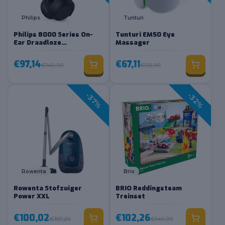
Philips
Tunturi
Philips 8000 Series On-
Tunturi EM50 Eye
Ear Draadloze
Massager
Koptelefoon
€97,14
€67,11
€149,99
€93,99
-37%
-32%
Loading...
Rowenta
Brio
Rowenta Stofzuiger
BRIO Reddingsteam
Power XXL
Treinset
€100,02
€102,26
€157,29
€149,99