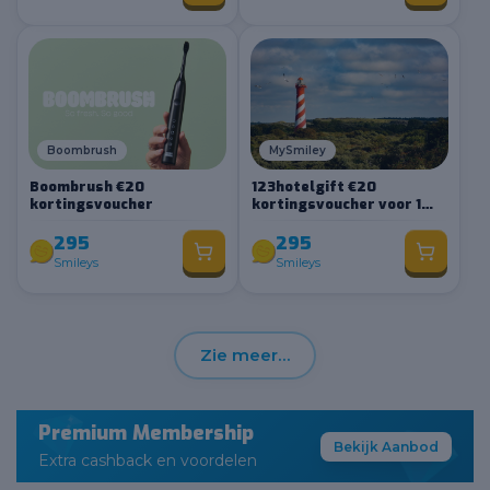
Boombrush
MySmiley
Boombrush €20
123hotelgift €20
kortingsvoucher
kortingsvoucher voor 1
nacht
295
295
Smileys
Smileys
Zie meer…
Premium Membership
Bekijk Aanbod
Extra cashback en voordelen