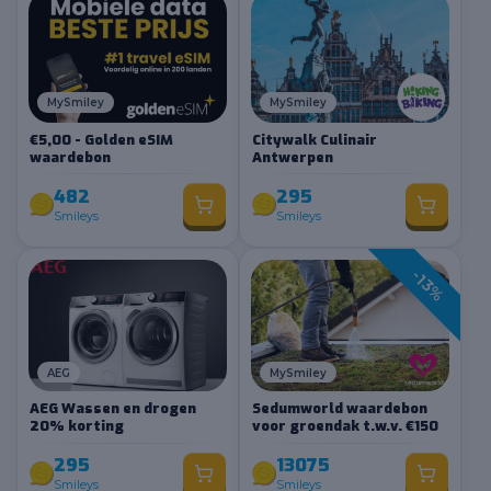
MySmiley
MySmiley
€5,00 - Golden eSIM
Citywalk Culinair
waardebon
Antwerpen
482
295
Smileys
Smileys
-13%
AEG
MySmiley
AEG Wassen en drogen
Sedumworld waardebon
20% korting
voor groendak t.w.v. €150
295
13075
Smileys
Smileys