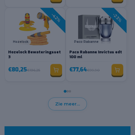
-42%
-23%
Hozelock
Paco Rabanne
Hozelock Bewateringsset
Paco Rabanne Invictus edt
3
100 ml
€80,25
€77,64
€136,25
€99,90
Zie meer…