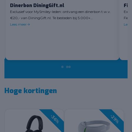
Dinerbon DiningGift.nl
Fie
Exclusief voor MySmiley-leden: ontvang een dinerbon t.w.v.
Excl
€20,- van DiningGift.nl. Te besteden bij 5.000+
Fiet
horecalocaties in Nederland.
Lees meer
Lees
Hoge kortingen
-36%
-29%