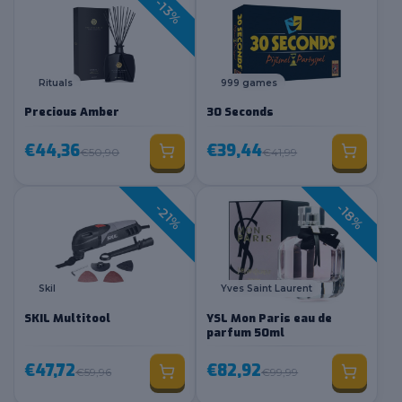
-13%
Rituals
999 games
Precious Amber
30 Seconds
€44,36
€39,44
€50,90
€41,99
-18%
-21%
Skil
Yves Saint Laurent
SKIL Multitool
YSL Mon Paris eau de
parfum 50ml
€47,72
€82,92
€59,96
€99,99