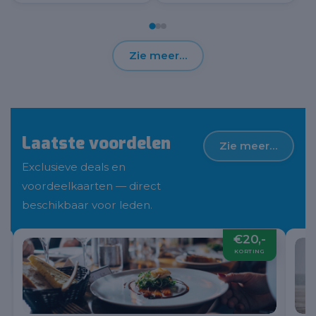
Zie meer…
Laatste voordelen
Zie meer…
Exclusieve deals en
voordeelkaarten — direct
beschikbaar voor leden.
€20,-
KORTING