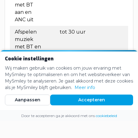
met BT
aan en
ANC uit
Afspelen
tot 30 uur
muziek
met BT en
ANC aan
Cookie instellingen
Bluetooth-
5.3
Wij maken gebruik van cookies om jouw ervaring met
versie
MySmiley te optimaliseren en om het websiteverkeer van
MySmiley te analyseren. Je gaat akkoord met deze cookies
als je MySmiley blijft gebruiken.
Meer info
Aanpassen
Accepteren
Webshop
Inloggen
Registreren
Door te accepteren ga je akkoord met ons
cookiebeleid