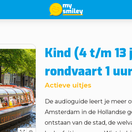
Kind (4 t/m 13 
rondvaart 1 uu
Actieve uitjes
De audioguide leert je meer ov
Amsterdam in de Hollandse ge
ontstaan van de stad, de wel