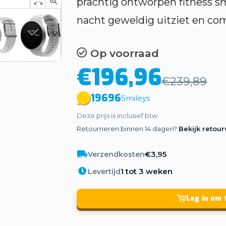
prachtig ontworpen fitness s
nacht geweldig uitziet en com
Op voorraad
€196,96
€239,89
19696
Smileys
Deze prijs is inclusief btw.
Retourneren binnen 14 dagen?
Bekijk retou
€3,95
Verzendkosten
1 tot 3 weken
Levertijd
Log in om 