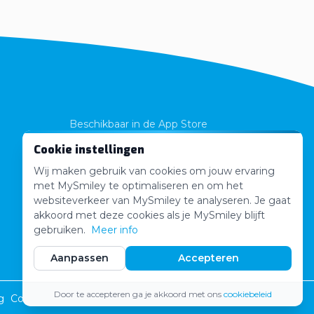
Beschikbaar in de App Store
Cookie instellingen
App Store
Wij maken gebruik van cookies om jouw ervaring
Volledig Gratis!
met MySmiley te optimaliseren en om het
websiteverkeer van MySmiley te analyseren. Je gaat
akkoord met deze cookies als je MySmiley blijft
gebruiken.
Meer info
Aanpassen
Accepteren
Door te accepteren ga je akkoord met ons
cookiebeleid
g
Cookie Beleid
© 2020 - 2026 MySmiley