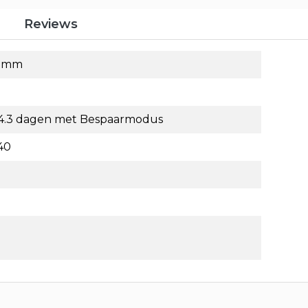
g
Reviews
5 mm
 4.3 dagen met Bespaarmodus
40
B