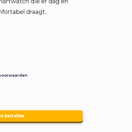
martwatch die er dag en
fortabel draagt.
rvoorwaarden
.
te bestellen