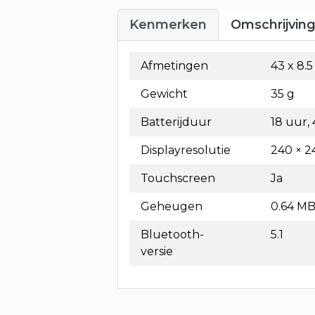
Kenmerken
Omschrijvin
Afmetingen
43 x 8.
Gewicht
35 g
Batterijduur
18 uur,
Displayresolutie
240 × 2
Touchscreen
Ja
Geheugen
0.64 M
Bluetooth-
5.1
versie