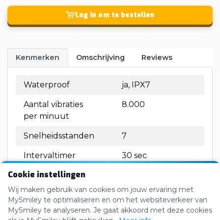
Log in om te bestellen
Kenmerken
Omschrijving
Reviews
Waterproof
ja, IPX7
Aantal vibraties
8.000
per minuut
Snelheidsstanden
7
Intervaltimer
30 sec
Cookie instellingen
Auto-shut off
ja, 2 minIncl. USB-
timer
kabel en USB-
Wij maken gebruik van cookies om jouw ervaring met
muuradapter
MySmiley te optimaliseren en om het websiteverkeer van
MySmiley te analyseren. Je gaat akkoord met deze cookies