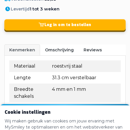
1 tot 3 weken
Levertijd
Log in om te bestellen
Kenmerken
Omschrijving
Reviews
Materiaal
roestvrij staal
Lengte
31.3 cm verstelbaar
Breedte
4 mm en 1 mm
schakels
Diameter
1.2 cm en 0.8 cm
Cookie instellingen
bedels
Wij maken gebruik van cookies om jouw ervaring met
Sluiting
RVS karabijnsluiting
MySmiley te optimaliseren en om het websiteverkeer van