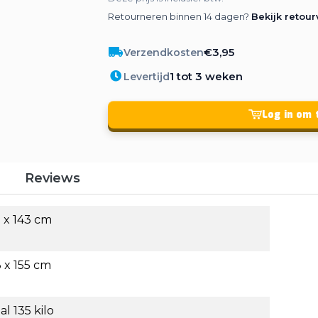
Retourneren binnen 14 dagen?
Bekijk retou
€3,95
Verzendkosten
1 tot 3 weken
Levertijd
Log in om 
g
Reviews
3 x 143 cm
3 x 155 cm
l 135 kilo