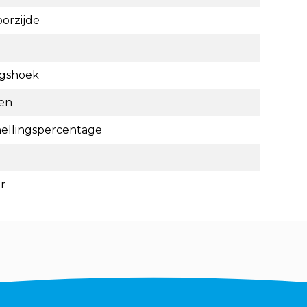
oorzijde
ngshoek
en
hellingspercentage
r