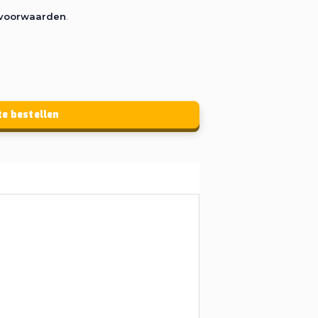
rvoorwaarden
.
te bestellen