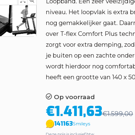
Loopband. Een zeer veelzijdig
niveau. Het loopvlak is extra 
nog gemakkelijker gaat. Daar
over T-flex Comfort Plus tech
zorgt voor extra demping, zoda
je buiten op een zachte onder
wordt hierdoor nog comfortabe
heeft een grootte van 140 x 5
Op voorraad
€1.411,63
€1.599,00
141163
Smileys
Deze prijs is inclusief btw.